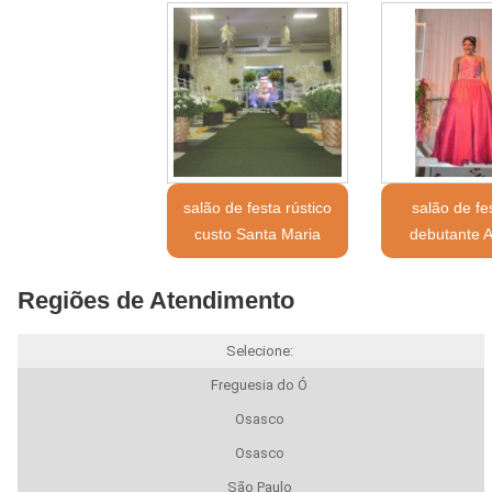
salão de festa rústico
salão de fe
custo Santa Maria
debutante A
Regiões de Atendimento
Selecione:
Freguesia do Ó
Osasco
Osasco
São Paulo