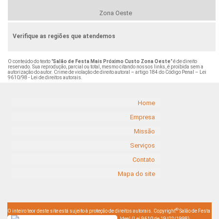
Zona Oeste
Verifique as regiões que atendemos
O conteúdo do texto "
Salão de Festa Mais Próximo Custo Zona Oeste
" é de direito
reservado. Sua reprodução, parcial ou total, mesmo citando nossos links, é proibida sem a
autorização do autor. Crime de violação de direito autoral – artigo 184 do Código Penal –
Lei
9610/98 - Lei de direitos autorais
.
Home
Empresa
Missão
Serviços
Contato
Mapa do site
©
O inteiro teor deste site está sujeito à proteção de direitos autorais. Copyright
Salão de Festa
Ideal (Lei 9610 de 19/02/1998)