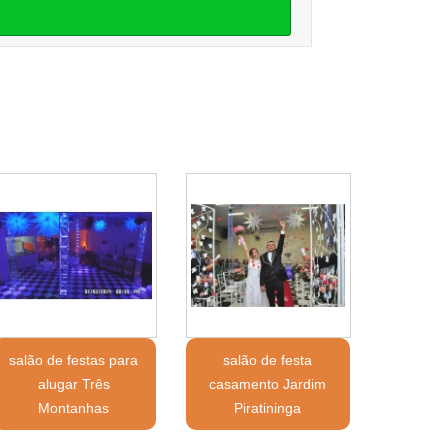
salão de festas para
salão de festa
alugar Três
casamento Jardim
Montanhas
Piratininga