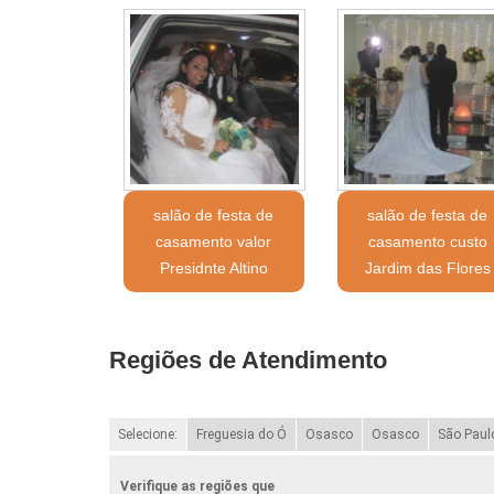
salão de festa de
salão de festa de
casamento valor
casamento custo
Presidnte Altino
Jardim das Flores
Regiões de Atendimento
Selecione:
Freguesia do Ó
Osasco
Osasco
São Paul
Verifique as regiões que