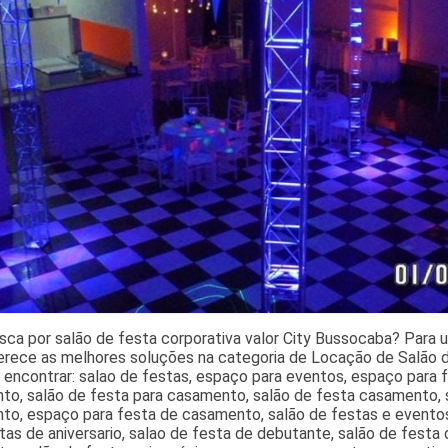
ca por salão de festa corporativa valor City Bussocaba? Para u
erece as melhores soluções na categoria de Locação de Salão d
 encontrar: salao de festas, espaço para eventos, espaço para fe
o, salão de festa para casamento, salão de festa casamento, s
to, espaço para festa de casamento, salão de festas e evento
tas de aniversario, salao de festa de debutante, salão de festa 