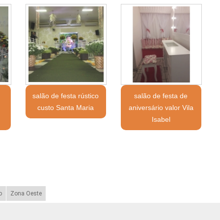
salão de festa rústico
salão de festa de
custo Santa Maria
aniversário valor Vila
Isabel
o
Zona Oeste