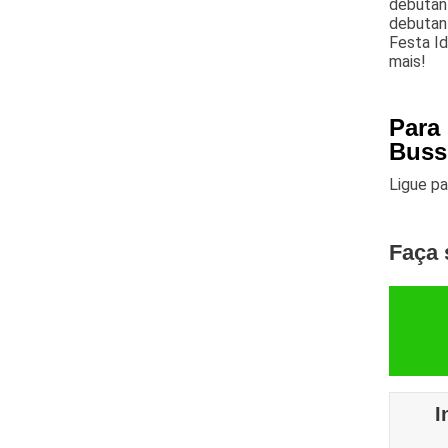
debutant
debutant
Festa I
mais!
Para 
Buss
Ligue p
Faça 
I