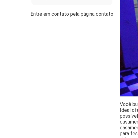
Você bus
Ideal of
possível
casament
casamen
para fes