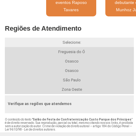
eventos Raposo
debutante 
Tavares
Munhoz Jú
Regiões de Atendimento
Selecione:
Freguesia do Ó
Osasco
Osasco
São Paulo
Zona Oeste
Verifique as regiões que atendemos
O conteúdo do texto "
Salão de Festa de Confraternização Custo Parque dos Príncipes
"
é de direito reservado. Sua reprodução, parcial ou total, mesmo citando nossos links, é proibida
sem a autorização do autor. Crime de violação de direito autoral – artigo 184 do Código Penal –
Lei 9610/98 - Lei de direitos autorais
.