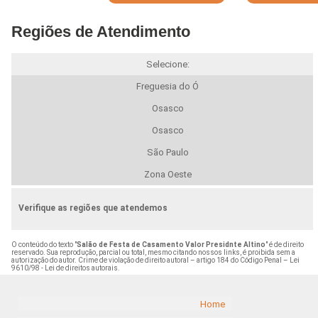
Regiões de Atendimento
Selecione:
Freguesia do Ó
Osasco
Osasco
São Paulo
Zona Oeste
Verifique as regiões que atendemos
O conteúdo do texto "
Salão de Festa de Casamento Valor Presidnte Altino
" é de direito
reservado. Sua reprodução, parcial ou total, mesmo citando nossos links, é proibida sem a
autorização do autor. Crime de violação de direito autoral – artigo 184 do Código Penal –
Lei
9610/98 - Lei de direitos autorais
.
Home