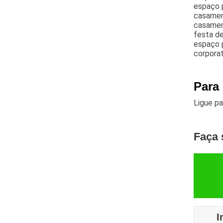
espaço p
casamen
casament
festa de
espaço p
corporat
Para
Ligue p
Faça 
I