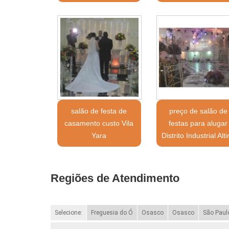
salão de festa de
preço de salão de
casamento custo Vila
festas para alugar
Yara
Distrito Industrial Alt
Regiões de Atendimento
Selecione:
Freguesia do Ó
Osasco
Osasco
São Paul