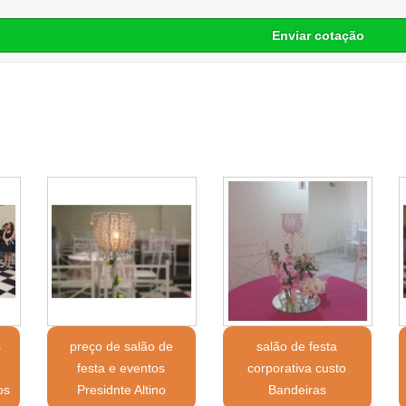
Enviar cotação
s
preço de salão de
salão de festa
festa e eventos
corporativa custo
os
Presidnte Altino
Bandeiras