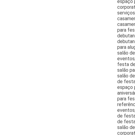
espaço p
corporat
serviços
casament
casamen
para fes
debutant
debutant
para alu
salão d
eventos,
festa de
salão pa
salão de
de festa
espaço p
aniversá
para fes
referênc
eventos,
de fest
de festa
salão de
corporat