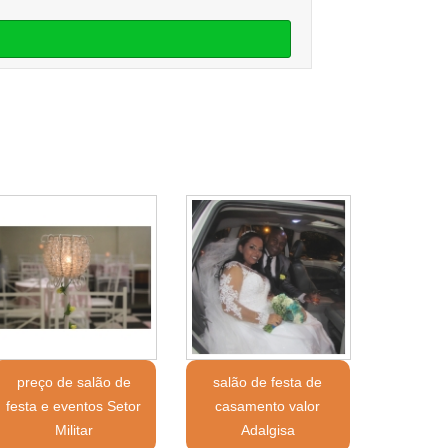
preço de salão de
salão de festa de
festa e eventos Setor
casamento valor
Militar
Adalgisa