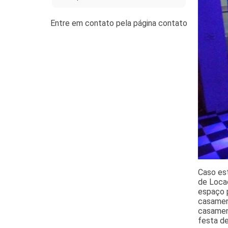
Caso est
de Locaç
espaço p
casamen
casament
festa de