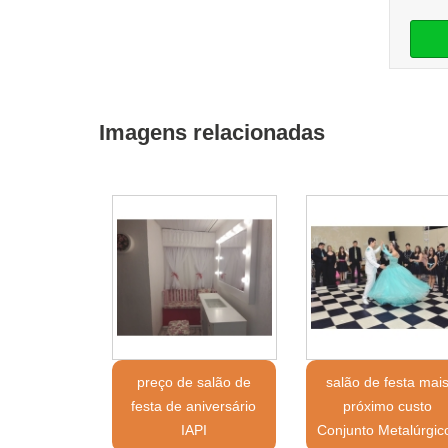
Imagens relacionadas
preço de salão de
salão de festa mai
festa de aniversário
próximo custo
IAPI
Conjunto Metalúrgic