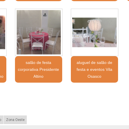
salão de festa
aluguel de salão de
corporativa Presidente
festa e eventos Vila
ino
Altino
Osasco
o
Zona Oeste