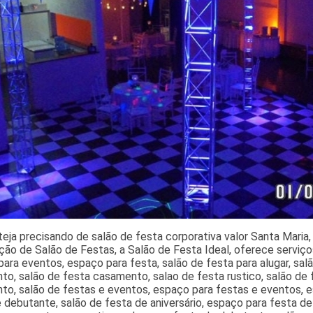
eja precisando de salão de festa corporativa valor Santa Mari
ão de Salão de Festas, a Salão de Festa Ideal, oferece serviço
ara eventos, espaço para festa, salão de festa para alugar, sal
to, salão de festa casamento, salao de festa rustico, salão de
o, salão de festas e eventos, espaço para festas e eventos, es
 debutante, salão de festa de aniversário, espaço para festa d