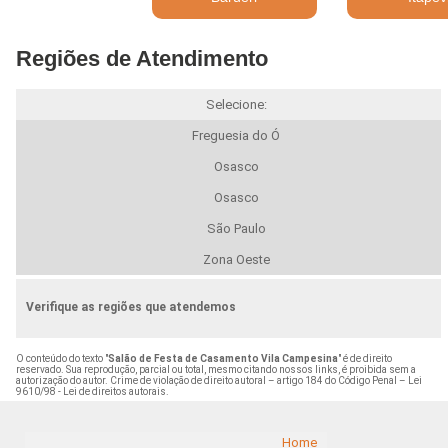
Regiões de Atendimento
Selecione:
Freguesia do Ó
Osasco
Osasco
São Paulo
Zona Oeste
Verifique as regiões que atendemos
O conteúdo do texto "
Salão de Festa de Casamento Vila Campesina
" é de direito
reservado. Sua reprodução, parcial ou total, mesmo citando nossos links, é proibida sem a
autorização do autor. Crime de violação de direito autoral – artigo 184 do Código Penal –
Lei
9610/98 - Lei de direitos autorais
.
Home