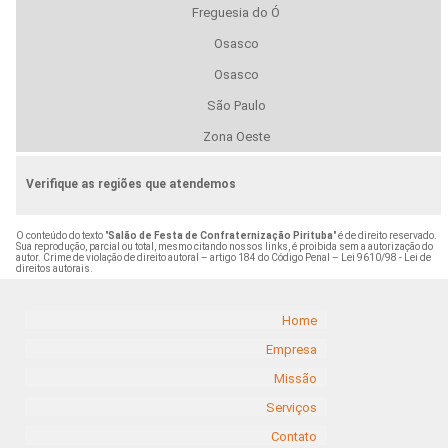
Freguesia do Ó
Osasco
Osasco
São Paulo
Zona Oeste
Verifique as regiões que atendemos
O conteúdo do texto "
Salão de Festa de Confraternização Pirituba
" é de direito reservado.
Sua reprodução, parcial ou total, mesmo citando nossos links, é proibida sem a autorização do
autor. Crime de violação de direito autoral – artigo 184 do Código Penal –
Lei 9610/98 - Lei de
direitos autorais
.
Home
Empresa
Missão
Serviços
Contato