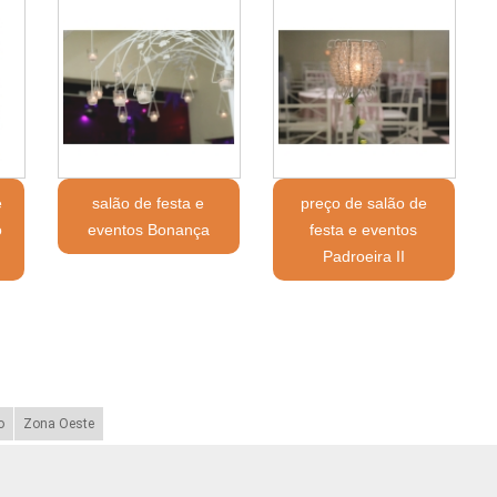
e
salão de festa e
preço de salão de
o
eventos Bonança
festa e eventos
Padroeira II
o
Zona Oeste