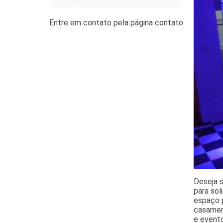
Deseja s
para sol
espaço p
casamen
e evento