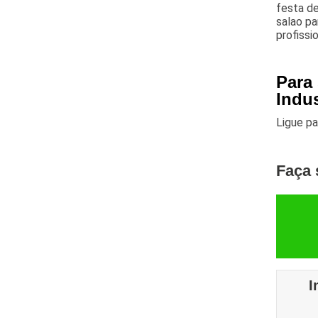
festa de
salao pa
profissi
Para 
Indu
Ligue p
Faça 
I