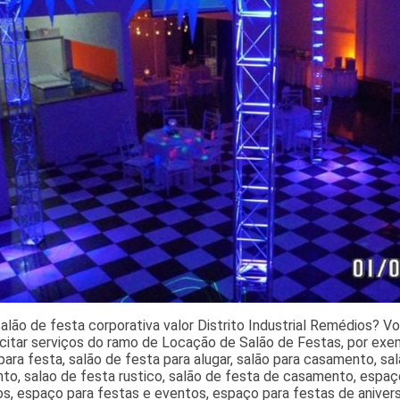
alão de festa corporativa valor Distrito Industrial Remédios? 
icitar serviços do ramo de Locação de Salão de Festas, por exe
ara festa, salão de festa para alugar, salão para casamento, sa
to, salao de festa rustico, salão de festa de casamento, espaç
s, espaço para festas e eventos, espaço para festas de anivers