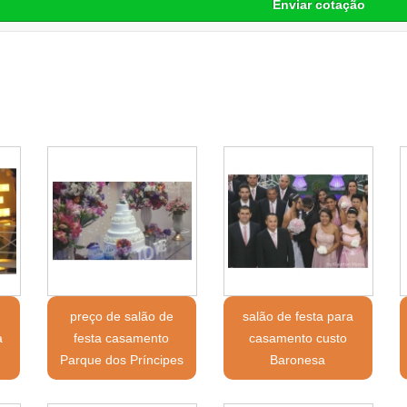
Enviar cotação
preço de salão de
salão de festa para
a
festa casamento
casamento custo
Parque dos Príncipes
Baronesa