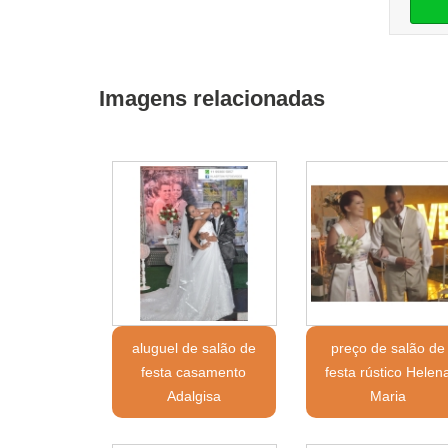
Imagens relacionadas
aluguel de salão de
preço de salão de
festa casamento
festa rústico Helen
Adalgisa
Maria