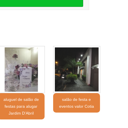
aluguel de salão de
salão de festa e
festas para alugar
eventos valor Cotia
Jardim D'Abril