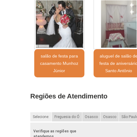
salão de festa para
aluguel de salão d
casamento Munhoz
festa de aniversári
Júnior
Santo Antônio
Regiões de Atendimento
Selecione:
Freguesia do Ó
Osasco
Osasco
São Paul
Verifique as regiões que
atendemos