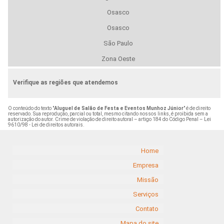
Osasco
Osasco
São Paulo
Zona Oeste
Verifique as regiões que atendemos
O conteúdo do texto "
Aluguel de Salão de Festa e Eventos Munhoz Júnior
" é de direito
reservado. Sua reprodução, parcial ou total, mesmo citando nossos links, é proibida sem a
autorização do autor. Crime de violação de direito autoral – artigo 184 do Código Penal –
Lei
9610/98 - Lei de direitos autorais
.
Home
Empresa
Missão
Serviços
Contato
Mapa do site