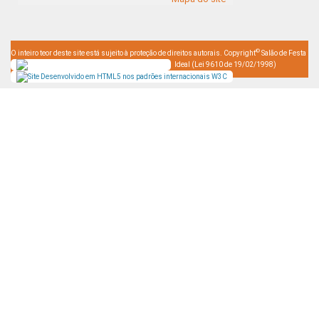
©
O inteiro teor deste site está sujeito à proteção de direitos autorais. Copyright
Salão de Festa
Ideal (Lei 9610 de 19/02/1998)