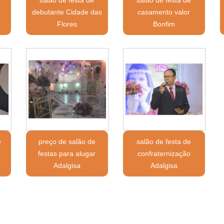
debutante Cidade das
casamento valor
Flores
Bonfim
e
preço de salão de
salão de festa de
festas para alugar
confraternização
Adalgisa
Adalgisa