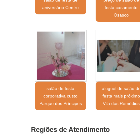
aniversário Centro
festa casamento
Osasco
salão de festa
aluguel de salão d
corporativa custo
festa mais próximo
Parque dos Príncipes
Vila dos Remédios
Regiões de Atendimento