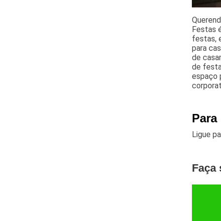
Querend
Festas é
festas, 
para cas
de casam
de festa
espaço p
corporat
Para
Ligue p
Faça 