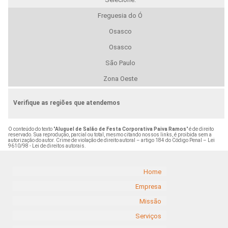
Freguesia do Ó
Osasco
Osasco
São Paulo
Zona Oeste
Verifique as regiões que atendemos
O conteúdo do texto "
Aluguel de Salão de Festa Corporativa Paiva Ramos
" é de direito
reservado. Sua reprodução, parcial ou total, mesmo citando nossos links, é proibida sem a
autorização do autor. Crime de violação de direito autoral – artigo 184 do Código Penal –
Lei
9610/98 - Lei de direitos autorais
.
Home
Empresa
Missão
Serviços