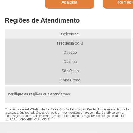
Adalgisa
Remédi
Regiões de Atendimento
Selecione:
Freguesia do Ó
Osasco
Osasco
São Paulo
Zona Oeste
Verifique as regiões que atendemos
O conteúdo do texto "
Salão de Festa de Confraternização Custo Umuarama
" é de direito
reservado. Sua reprodução, parcial ou total, mesmo citando nossos links, é proibida sem a
autorização do autor. Crime de violação de direito autoral – artigo 184 do Código Penal –
Lei
9610/98 - Lei de direitos autorais
.