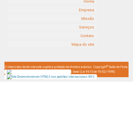
Home
Empresa
Missão
Serviços
Contato
Mapa do site
©
O inteiro teor deste site está sujeito à proteção de direitos autorais. Copyright
Salão de Festa
Ideal (Lei 9610 de 19/02/1998)