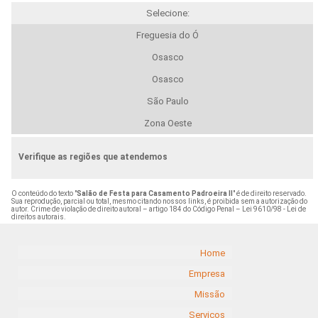
Selecione:
Freguesia do Ó
Osasco
Osasco
São Paulo
Zona Oeste
Verifique as regiões que atendemos
O conteúdo do texto "
Salão de Festa para Casamento Padroeira II
" é de direito reservado.
Sua reprodução, parcial ou total, mesmo citando nossos links, é proibida sem a autorização do
autor. Crime de violação de direito autoral – artigo 184 do Código Penal –
Lei 9610/98 - Lei de
direitos autorais
.
Home
Empresa
Missão
Serviços