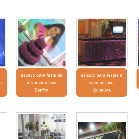
espaço para festa de
espaço para festas e
va
aniversário local
eventos local
Bonfim
Quitaúna