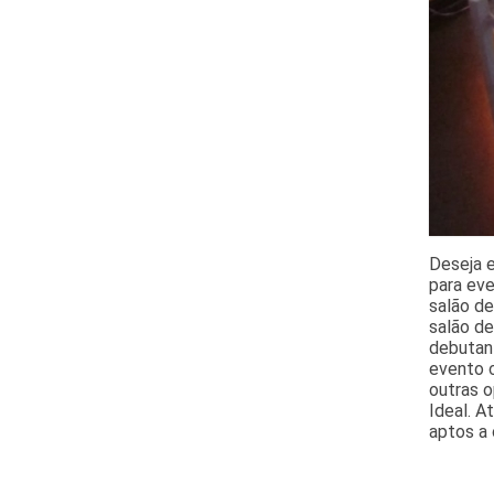
Deseja e
para eve
salão d
salão de
debutant
evento c
outras 
Ideal. A
aptos a