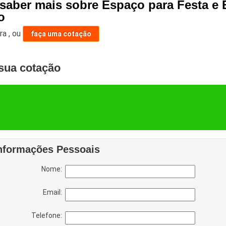
 saber mais sobre Espaço para Festa e 
o
ara
,
ou
faça uma cotação
sua cotação
nformações Pessoais
Nome:
Email:
Telefone: