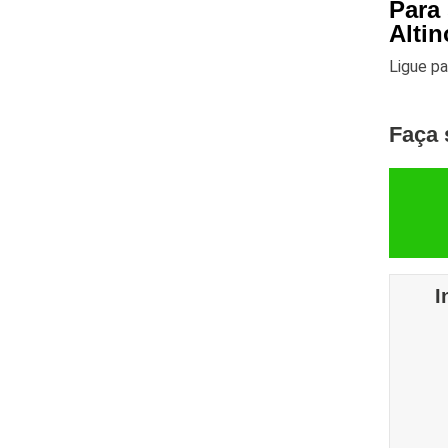
Para
Altin
Ligue p
Faça 
I