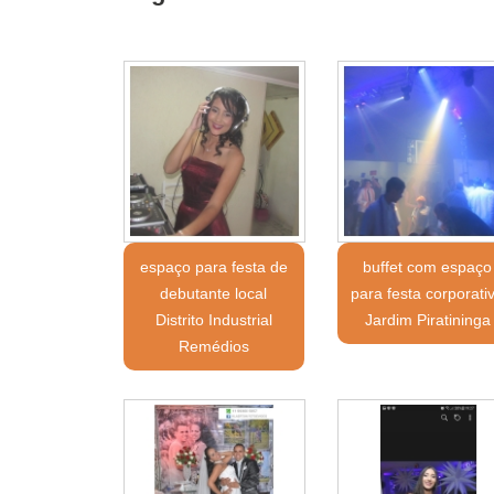
espaço para festa de
buffet com espaço
debutante local
para festa corporati
Distrito Industrial
Jardim Piratininga
Remédios