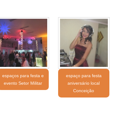
espaços para festa e
espaço para festa
evento Setor Militar
aniversário local
Conceição