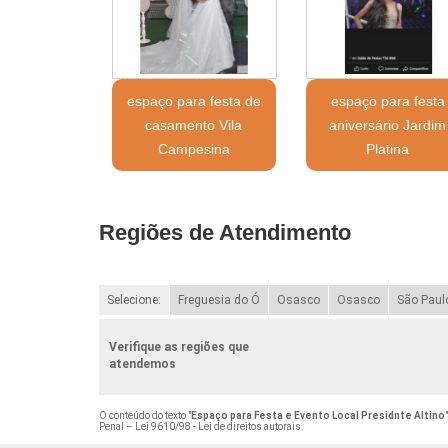
espaço para festa de
espaço para festa
casamento Vila
aniversário Jardim
Campesina
Platina
Regiões de Atendimento
Selecione:
Freguesia do Ó
Osasco
Osasco
São Paul
Verifique as regiões que
atendemos
O conteúdo do texto "
Espaço para Festa e Evento Local Presidnte Altino
Penal –
Lei 9610/98 - Lei de direitos autorais
.