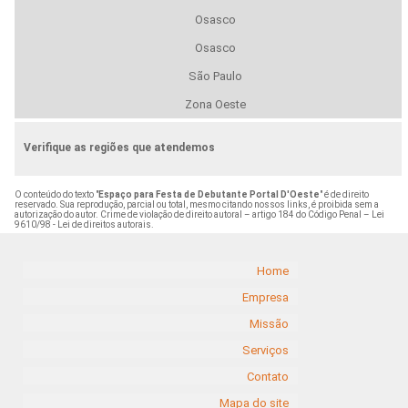
Osasco
Osasco
São Paulo
Zona Oeste
Verifique as regiões que atendemos
O conteúdo do texto "
Espaço para Festa de Debutante Portal D'Oeste
" é de direito
reservado. Sua reprodução, parcial ou total, mesmo citando nossos links, é proibida sem a
autorização do autor. Crime de violação de direito autoral – artigo 184 do Código Penal –
Lei
9610/98 - Lei de direitos autorais
.
Home
Empresa
Missão
Serviços
Contato
Mapa do site