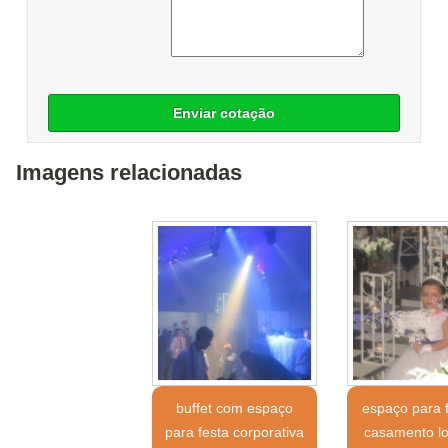
Enviar cotação
Imagens relacionadas
buffet com espaço
espaço para 
para festa corporativa
casamento lo