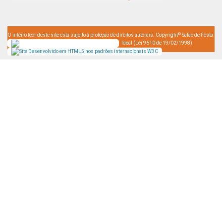
©
O inteiro teor deste site está sujeito à proteção de direitos autorais. Copyright
Salão de Festa
Ideal (Lei 9610 de 19/02/1998)