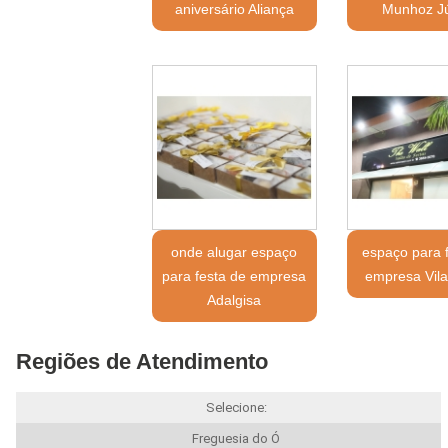
aniversário Aliança
Munhoz Jú
onde alugar espaço
espaço para 
para festa de empresa
empresa Vil
Adalgisa
Regiões de Atendimento
Selecione:
Freguesia do Ó