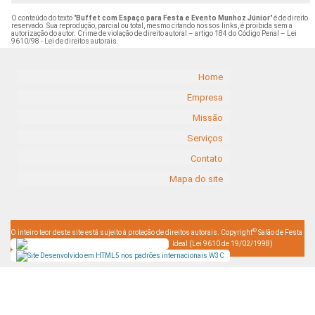
O conteúdo do texto "
Buffet com Espaço para Festa e Evento Munhoz Júnior
" é de direito
reservado. Sua reprodução, parcial ou total, mesmo citando nossos links, é proibida sem a
autorização do autor. Crime de violação de direito autoral – artigo 184 do Código Penal –
Lei
9610/98 - Lei de direitos autorais
.
Home
Empresa
Missão
Serviços
Contato
Mapa do site
©
O inteiro teor deste site está sujeito à proteção de direitos autorais. Copyright
Salão de Festa
Ideal (Lei 9610 de 19/02/1998)