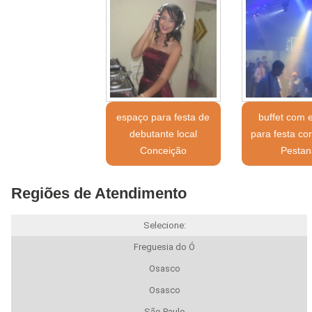
espaço para festa de
buffet com 
debutante local
para festa cor
Conceição
Pestan
Regiões de Atendimento
Selecione:
Freguesia do Ó
Osasco
Osasco
São Paulo