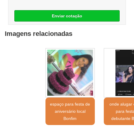
Enviar cotação
Imagens relacionadas
espaço para festa de
onde alugar
aniversário local
para fest
Bonfim
debutante B