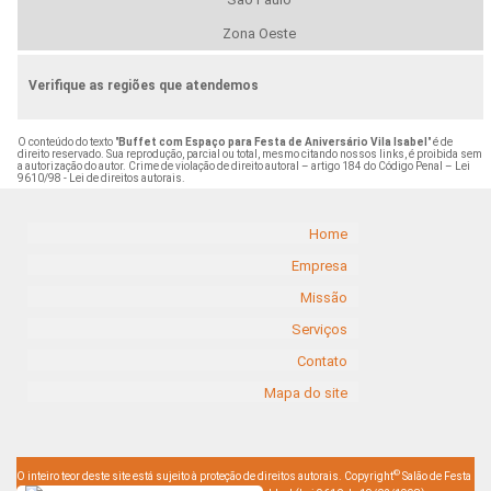
Zona Oeste
Verifique as regiões que atendemos
O conteúdo do texto "
Buffet com Espaço para Festa de Aniversário Vila Isabel
" é de
direito reservado. Sua reprodução, parcial ou total, mesmo citando nossos links, é proibida sem
a autorização do autor. Crime de violação de direito autoral – artigo 184 do Código Penal –
Lei
9610/98 - Lei de direitos autorais
.
Home
Empresa
Missão
Serviços
Contato
Mapa do site
©
O inteiro teor deste site está sujeito à proteção de direitos autorais. Copyright
Salão de Festa