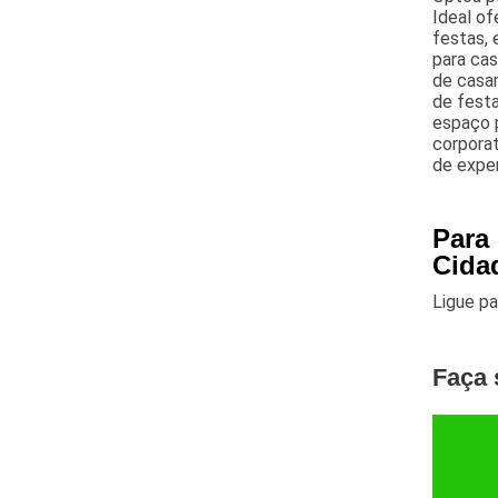
Ideal o
festas, 
para cas
de casam
de festa
espaço p
corporat
de exper
Para
Cida
Ligue p
Faça 