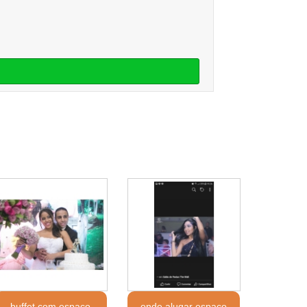
buffet com espaço
onde alugar espaço