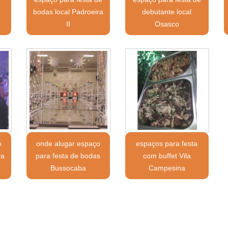
bodas local Padroeira
debutante local
II
Osasco
o
onde alugar espaço
espaços para festa
va
para festa de bodas
com buffet Vila
Bussocaba
Campesina