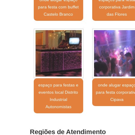
para festa com buffet
corporativa Jardim
Castelo Branco
das Flores
espaço para festas e
onde alugar espaç
eventos local Distrito
para festa corporati
Industrial
Cipava
Autonomistas
Regiões de Atendimento