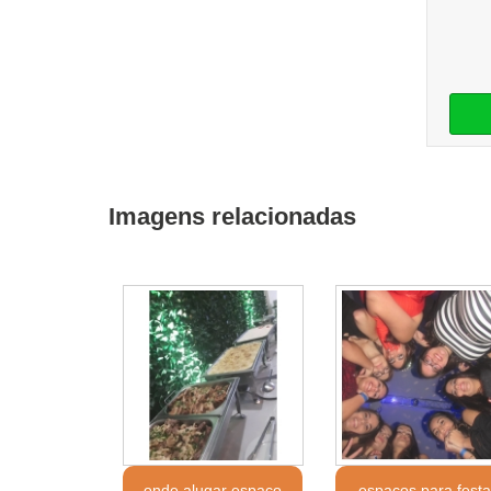
Imagens relacionadas
onde alugar espaço
espaços para fest