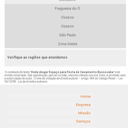
Freguesia do Ó
Osasco
Osasco
São Paulo
Zona Oeste
Verifique as regiões que atendemos
O conteúdo do texto "
Onde Alugar Espaço para Festa de Casamento Bussocaba
" é de
direito reservado. Sua reprodução, parcial ou total, mesmo citando nossos links, é proibida sem
a autorização do autor. Crime de violação de direito autoral – artigo 184 do Código Penal –
Lei
9610/98 - Lei de direitos autorais
.
Home
Empresa
Missão
Serviços