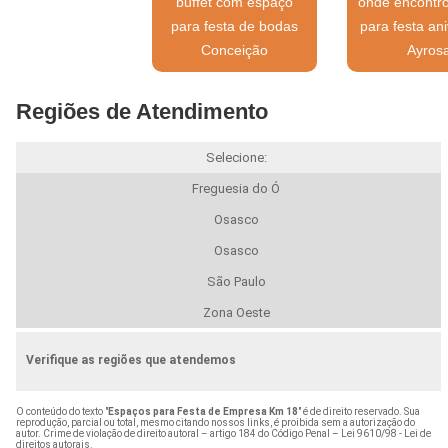
buffet com espaço
onde encontr
para festa de bodas
para festa ani
Conceição
Ayros
Regiões de Atendimento
Selecione:
Freguesia do Ó
Osasco
Osasco
São Paulo
Zona Oeste
Verifique as regiões que atendemos
O conteúdo do texto "
Espaços para Festa de Empresa Km 18
" é de direito reservado. Sua
reprodução, parcial ou total, mesmo citando nossos links, é proibida sem a autorização do
autor. Crime de violação de direito autoral – artigo 184 do Código Penal –
Lei 9610/98 - Lei de
direitos autorais
.