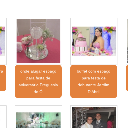
ra
onde alugar espaço
buffet com espaço
para festa de
para festa de
aniversário Freguesia
debutante Jardim
do Ó
D'Abril