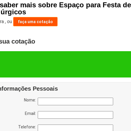
 saber mais sobre Espaço para Festa d
lúrgicos
ara
,
ou
faça uma cotação
sua cotação
nformações Pessoais
Nome:
Email:
Telefone: