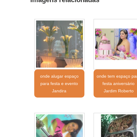
onde alugar espaço
onde tem espaço pa
para festa e evento
festa aniversário
Jandira
Jardim Roberto