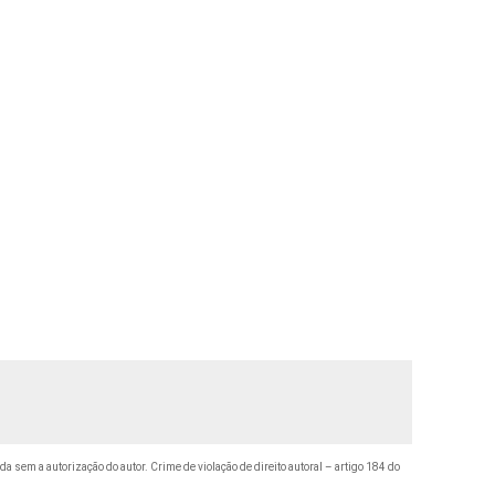
ida sem a autorização do autor. Crime de violação de direito autoral – artigo 184 do