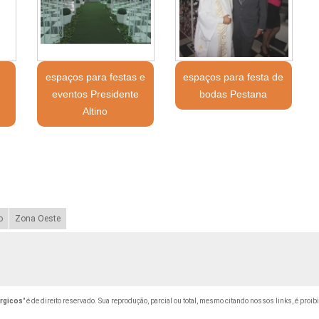
a
espaços para festas e
espaços para festa de
eventos Presidente
bodas Pestana
Altino
o
Zona Oeste
rgicos
" é de direito reservado. Sua reprodução, parcial ou total, mesmo citando nossos links, é proib