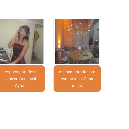
espaço para festa
espaço para festa e
aniversário local
evento local Zona
Ayrosa
oeste