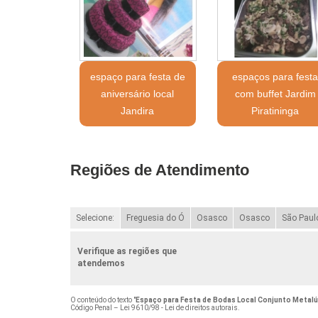
espaço para festa de
espaços para fest
aniversário local
com buffet Jardim
Jandira
Piratininga
Regiões de Atendimento
Selecione:
Freguesia do Ó
Osasco
Osasco
São Paul
Verifique as regiões que
atendemos
O conteúdo do texto "
Espaço para Festa de Bodas Local Conjunto Metalú
Código Penal –
Lei 9610/98 - Lei de direitos autorais
.