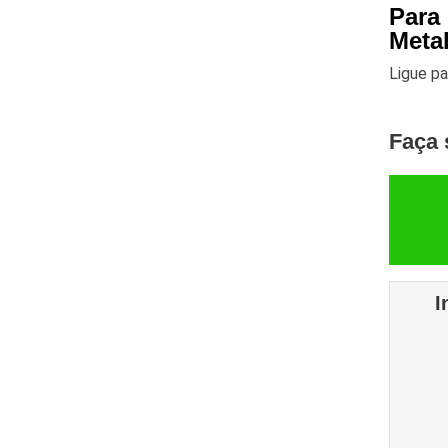
Para
Meta
Ligue p
Faça 
I