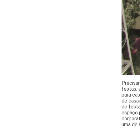
Precisa
festas, 
para cas
de casam
de festa
espaço p
corporat
uma de s