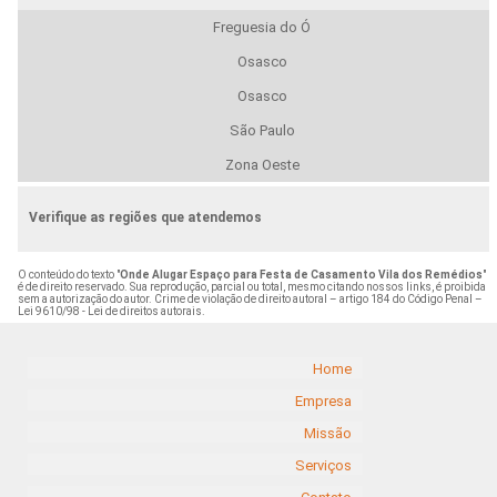
Freguesia do Ó
Osasco
Osasco
São Paulo
Zona Oeste
Verifique as regiões que atendemos
O conteúdo do texto "
Onde Alugar Espaço para Festa de Casamento Vila dos Remédios
"
é de direito reservado. Sua reprodução, parcial ou total, mesmo citando nossos links, é proibida
sem a autorização do autor. Crime de violação de direito autoral – artigo 184 do Código Penal –
Lei 9610/98 - Lei de direitos autorais
.
Home
Empresa
Missão
Serviços