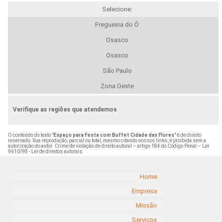
Selecione:
Freguesia do Ó
Osasco
Osasco
São Paulo
Zona Oeste
Verifique as regiões que atendemos
O conteúdo do texto "
Espaço para Festa com Buffet Cidade das Flores
" é de direito
reservado. Sua reprodução, parcial ou total, mesmo citando nossos links, é proibida sem a
autorização do autor. Crime de violação de direito autoral – artigo 184 do Código Penal –
Lei
9610/98 - Lei de direitos autorais
.
Home
Empresa
Missão
Serviços