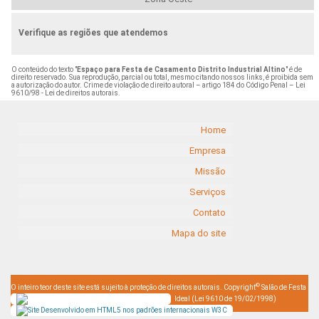
Verifique as regiões que atendemos
O conteúdo do texto "
Espaço para Festa de Casamento Distrito Industrial Altino
" é de
direito reservado. Sua reprodução, parcial ou total, mesmo citando nossos links, é proibida sem
a autorização do autor. Crime de violação de direito autoral – artigo 184 do Código Penal –
Lei
9610/98 - Lei de direitos autorais
.
Home
Empresa
Missão
Serviços
Contato
Mapa do site
©
O inteiro teor deste site está sujeito à proteção de direitos autorais. Copyright
Salão de Festa
Ideal (Lei 9610 de 19/02/1998)