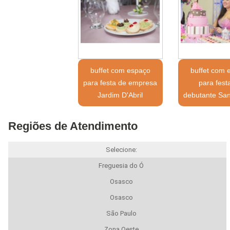
buffet com espaço
buffet com 
para festa de empresa
para fest
Jardim D'Abril
debutante San
Regiões de Atendimento
Selecione:
Freguesia do Ó
Osasco
Osasco
São Paulo
Zona Oeste