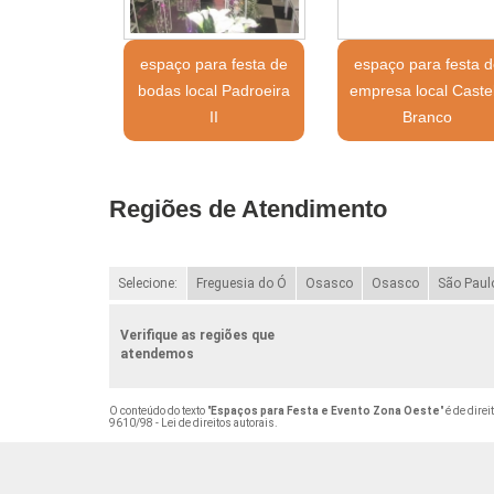
espaço para festa de
espaço para festa d
bodas local Padroeira
empresa local Caste
II
Branco
Regiões de Atendimento
Selecione:
Freguesia do Ó
Osasco
Osasco
São Paul
Verifique as regiões que
atendemos
O conteúdo do texto "
Espaços para Festa e Evento Zona Oeste
" é de dire
9610/98 - Lei de direitos autorais
.