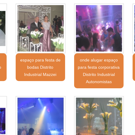
espaço para festa de
onde alugar espaço
o
bodas Distrito
para festa corporativa
Industrial Mazzei
Distrito Industrial
Autonomistas