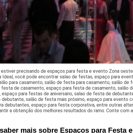
estiver precisando de espaços para festa e evento Zona oeste,
 Ideal, você pode encontrar salao de festas, espaço para event
salão para casamento, salão de festa para casamento, salão de 
e festa de casamento, espaço para festa de casamento, salão d
 espaço para festas de aniversario, salao de festa de debutante
 debutante, salão de festa mais próximo, espaço para evento co
ra debutantes, espaço para festa corporativa, entre outras alte
antir a obtenção dos melhores resultados do ramo. Conte com a
 saber mais sobre Espaços para Festa 