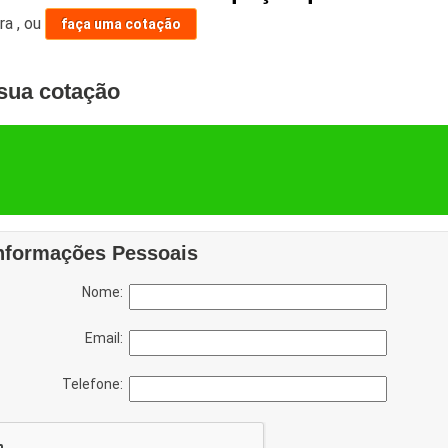
ara
,
ou
faça uma cotação
sua cotação
nformações Pessoais
Nome:
Email:
Telefone: