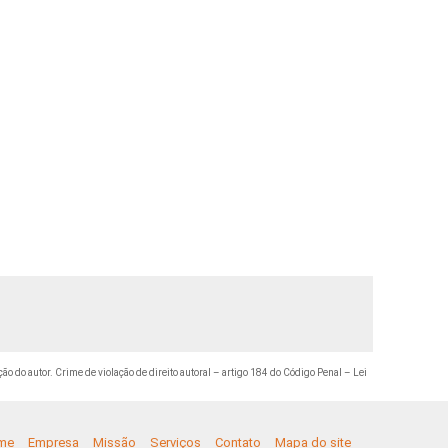
ção do autor. Crime de violação de direito autoral – artigo 184 do Código Penal –
Lei
me
Empresa
Missão
Serviços
Contato
Mapa do site