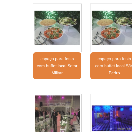
espaço para festa
espaço para festa
com buffet local Setor
com buffet local Sã
Militar
Pedro