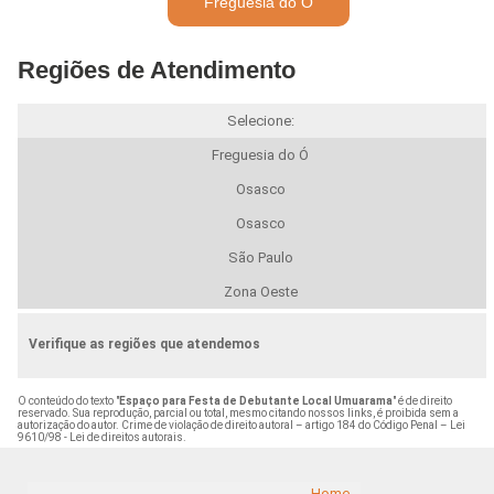
Freguesia do Ó
Regiões de Atendimento
Selecione:
Freguesia do Ó
Osasco
Osasco
São Paulo
Zona Oeste
Verifique as regiões que atendemos
O conteúdo do texto "
Espaço para Festa de Debutante Local Umuarama
" é de direito
reservado. Sua reprodução, parcial ou total, mesmo citando nossos links, é proibida sem a
autorização do autor. Crime de violação de direito autoral – artigo 184 do Código Penal –
Lei
9610/98 - Lei de direitos autorais
.
Home