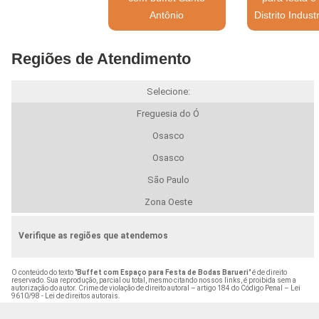
Antônio
Distrito Industr
Regiões de Atendimento
Selecione:
Freguesia do Ó
Osasco
Osasco
São Paulo
Zona Oeste
Verifique as regiões que atendemos
O conteúdo do texto "
Buffet com Espaço para Festa de Bodas Barueri
" é de direito
reservado. Sua reprodução, parcial ou total, mesmo citando nossos links, é proibida sem a
autorização do autor. Crime de violação de direito autoral – artigo 184 do Código Penal –
Lei
9610/98 - Lei de direitos autorais
.