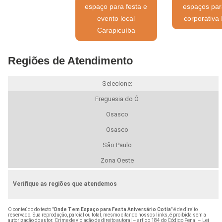
espaço para festa e
espaços par
evento local
corporativa 
Carapicuíba
Regiões de Atendimento
Selecione:
Freguesia do Ó
Osasco
Osasco
São Paulo
Zona Oeste
Verifique as regiões que atendemos
O conteúdo do texto "
Onde Tem Espaço para Festa Aniversário Cotia
" é de direito
reservado. Sua reprodução, parcial ou total, mesmo citando nossos links, é proibida sem a
autorização do autor. Crime de violação de direito autoral – artigo 184 do Código Penal –
Lei