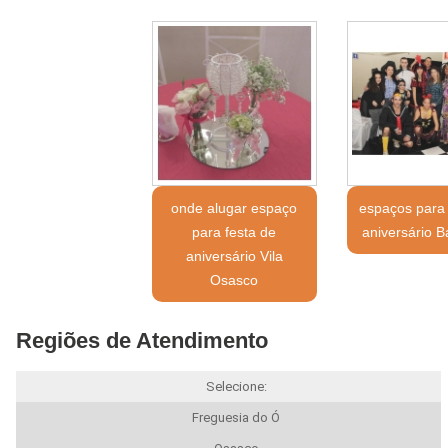
onde alugar espaço
espaços para 
para festa de
aniversário 
aniversário Vila
Osasco
Regiões de Atendimento
Selecione:
Freguesia do Ó