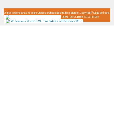
©
O inteiro teor deste site está sujeito à proteção de direitos autorais. Copyright
Salão de Festa
Ideal (Lei 9610 de 19/02/1998)