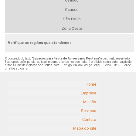
Osasco
Osasco
São Paulo
Zona Oeste
Verifique as regiões que atendemos
O conteúdo do texto "
Espaços para Festa de Aniversário Pestana
" é de direito reservado.
Sua reprodução, parcial ou total, mesmo citando nossos links, é proibida sem a autorização do
autor. Crime de violação de direito autoral – artigo 184 do Código Penal –
Lei 9610/98 - Lei de
direitos autorais
.
Home
Empresa
Missão
Serviços
Contato
Mapa do site