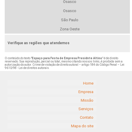
Osasco
Osasco
São Paulo
Zona Oeste
Verifique as regiões que atendemos
O conteúdo do texto "
Espaço para Festa de Empresa Presidnte Altino
" é de direito
reservado. Sua reprodução, parcial ou total, mesmo citando nossos links, é proibida sem a
autorização do autor. Crime de violação de direito autoral – artigo 184 do Código Penal –
Lei
9610/98 - Lei de direitos autorais
.
Home
Empresa
Missão
Serviços
Contato
Mapa do site