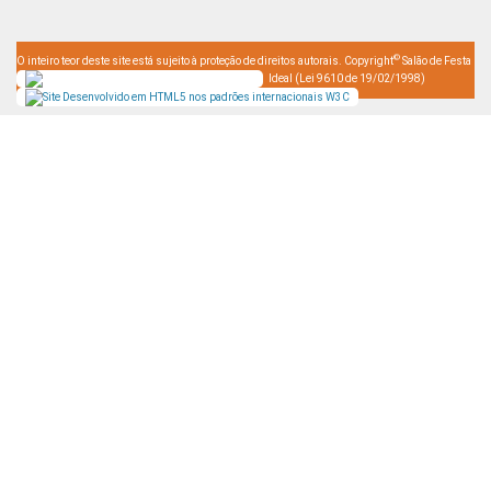
©
O inteiro teor deste site está sujeito à proteção de direitos autorais. Copyright
Salão de Festa
Ideal (Lei 9610 de 19/02/1998)