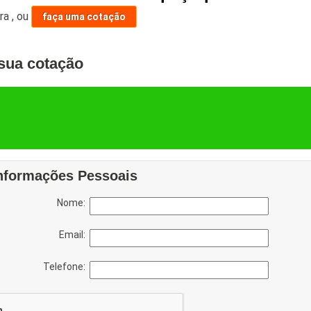
ara
,
ou
faça uma cotação
sua cotação
nformações Pessoais
Nome:
Email:
Telefone: