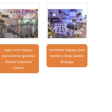
lugar com espaço
encontrar espaço para
para evento grandes
evento e festa Jardim
Distrito Industrial
Mutinga
Centro