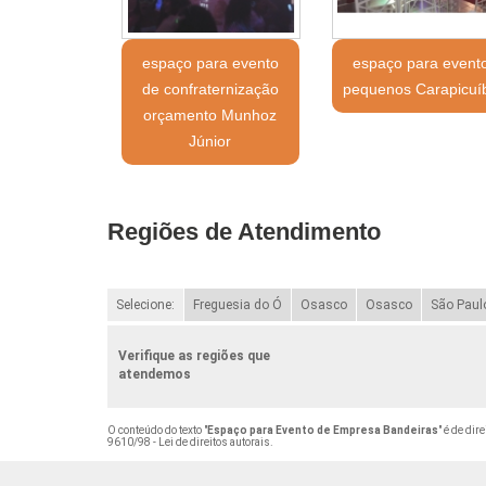
espaço para evento
espaço para event
de confraternização
pequenos Carapicuí
orçamento Munhoz
Júnior
Regiões de Atendimento
Selecione:
Freguesia do Ó
Osasco
Osasco
São Paul
Verifique as regiões que
atendemos
O conteúdo do texto "
Espaço para Evento de Empresa Bandeiras
" é de dir
9610/98 - Lei de direitos autorais
.