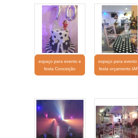
espaço para evento e
espaço para evento
festa Conceição
festa orçamento IAP