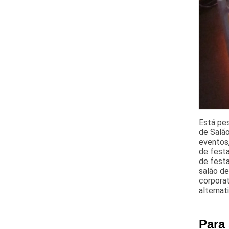
Está pe
de Salão
eventos,
de fest
de festa
salão de
corporat
alternat
Para