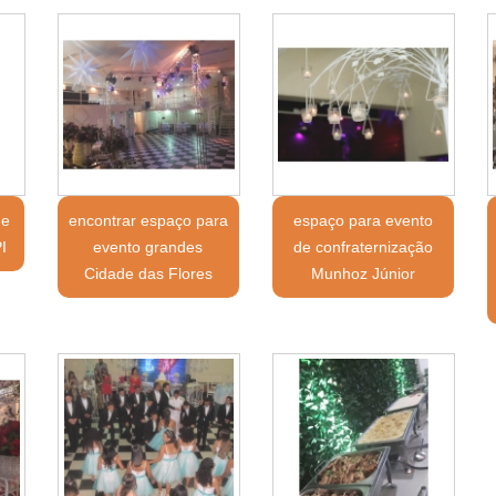
 e
encontrar espaço para
espaço para evento
I
evento grandes
de confraternização
Cidade das Flores
Munhoz Júnior