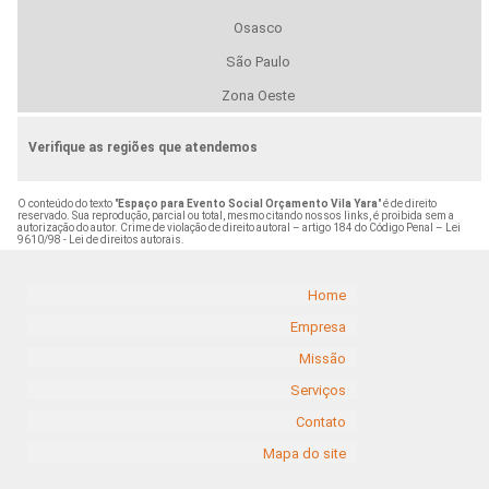
Osasco
São Paulo
Zona Oeste
Verifique as regiões que atendemos
O conteúdo do texto "
Espaço para Evento Social Orçamento Vila Yara
" é de direito
reservado. Sua reprodução, parcial ou total, mesmo citando nossos links, é proibida sem a
autorização do autor. Crime de violação de direito autoral – artigo 184 do Código Penal –
Lei
9610/98 - Lei de direitos autorais
.
Home
Empresa
Missão
Serviços
Contato
Mapa do site