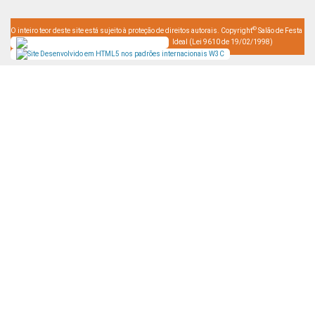
©
O inteiro teor deste site está sujeito à proteção de direitos autorais. Copyright
Salão de Festa
Ideal (Lei 9610 de 19/02/1998)