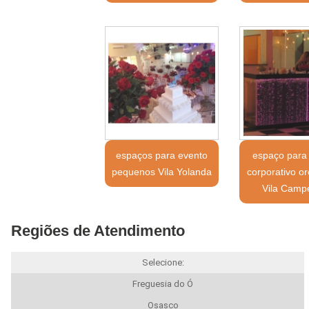
espaços para evento
espaço para
pequenos Vila Yolanda
corporativo o
Vila Camp
Regiões de Atendimento
Selecione:
Freguesia do Ó
Osasco