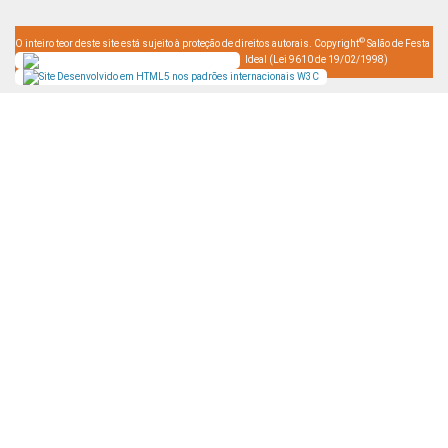
©
O inteiro teor deste site está sujeito à proteção de direitos autorais. Copyright
Salão de Festa
Ideal (Lei 9610 de 19/02/1998)