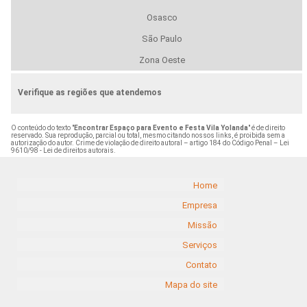
Osasco
São Paulo
Zona Oeste
Verifique as regiões que atendemos
O conteúdo do texto "
Encontrar Espaço para Evento e Festa Vila Yolanda
" é de direito
reservado. Sua reprodução, parcial ou total, mesmo citando nossos links, é proibida sem a
autorização do autor. Crime de violação de direito autoral – artigo 184 do Código Penal –
Lei
9610/98 - Lei de direitos autorais
.
Home
Empresa
Missão
Serviços
Contato
Mapa do site