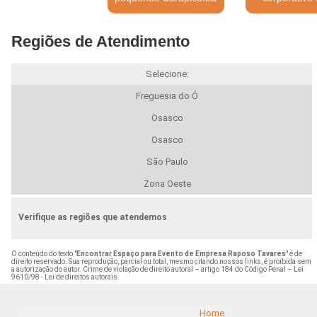
Regiões de Atendimento
Selecione:
Freguesia do Ó
Osasco
Osasco
São Paulo
Zona Oeste
Verifique as regiões que atendemos
O conteúdo do texto "
Encontrar Espaço para Evento de Empresa Raposo Tavares
" é de
direito reservado. Sua reprodução, parcial ou total, mesmo citando nossos links, é proibida sem
a autorização do autor. Crime de violação de direito autoral – artigo 184 do Código Penal –
Lei
9610/98 - Lei de direitos autorais
.
Home