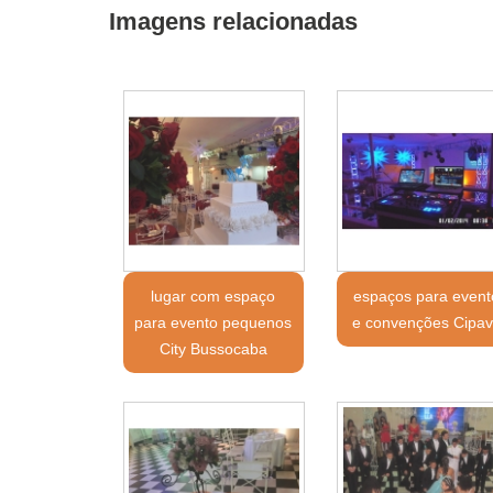
Imagens relacionadas
lugar com espaço
espaços para event
para evento pequenos
e convenções Cipa
City Bussocaba