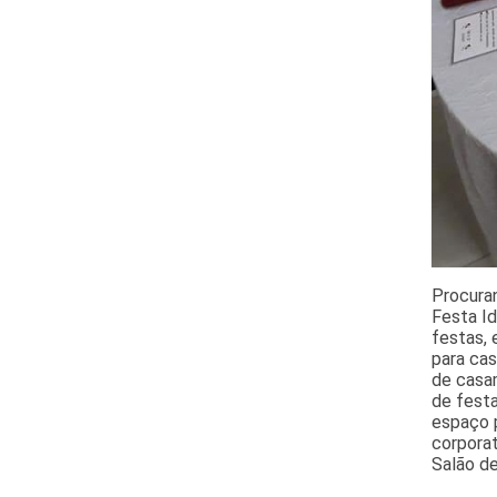
Procura
Festa I
festas, 
para cas
de casam
de festa
espaço p
corporat
Salão de