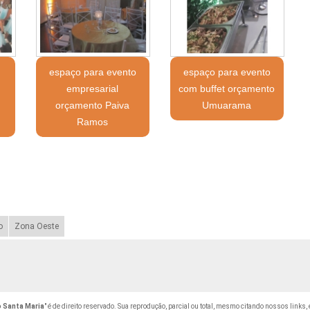
espaço para evento
espaço para evento
empresarial
com buffet orçamento
orçamento Paiva
Umuarama
Ramos
o
Zona Oeste
 Santa Maria
" é de direito reservado. Sua reprodução, parcial ou total, mesmo citando nossos links, 