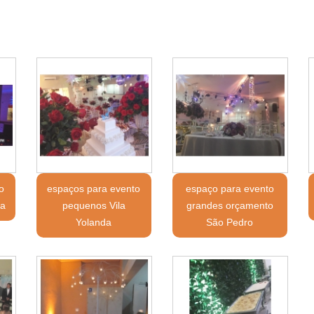
o
espaços para evento
espaço para evento
va
pequenos Vila
grandes orçamento
Yolanda
São Pedro