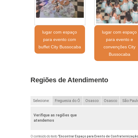
lugar com espaço
lugar com espaço
para evento com
para evento e
buffet City Bussocaba
convenções City
Bussocaba
Regiões de Atendimento
Selecione:
Freguesia do Ó
Osasco
Osasco
São Paul
Verifique as regiões que
atendemos
O conteúdo do texto "
Encontrar Espaço para Evento de Confraternização