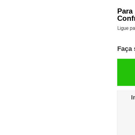
Para
Conf
Ligue p
Faça 
I