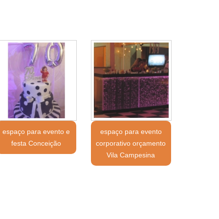
espaço para evento e
espaço para evento
festa Conceição
corporativo orçamento
Vila Campesina