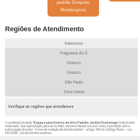
padrão Conjunto
Metalúrgicos
Regiões de Atendimento
Selecione:
Freguesia do Ó
Osasco
Osasco
São Paulo
Zona Oeste
Verifique as regiões que atendemos
O conteúdo do texto "
Espaço para Evento de Alto Padrão Jardim Piratininga
" é de direito
reservado. Sua reprodução, parcial ou total, mesmo citando nossos links, é proibida sem a
autorização do autor. Crime de violação de direito autoral – artigo 184 do Código Penal –
Lei
9610/98 - Lei de direitos autorais
.