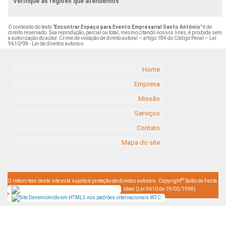
Verifique as regiões que atendemos
O conteúdo do texto "
Encontrar Espaço para Evento Empresarial Santo Antônio
" é de
direito reservado. Sua reprodução, parcial ou total, mesmo citando nossos links, é proibida sem
a autorização do autor. Crime de violação de direito autoral – artigo 184 do Código Penal –
Lei
9610/98 - Lei de direitos autorais
.
Home
Empresa
Missão
Serviços
Contato
Mapa do site
©
O inteiro teor deste site está sujeito à proteção de direitos autorais. Copyright
Salão de Festa
Ideal (Lei 9610 de 19/02/1998)