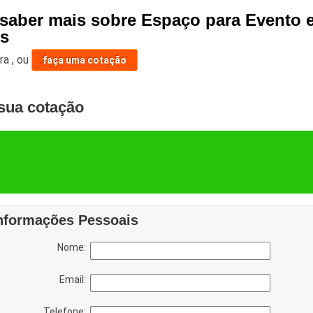
 saber mais sobre Espaço para Evento
es
ara
,
ou
faça uma cotação
sua cotação
nformações Pessoais
Nome:
Email:
Telefone: