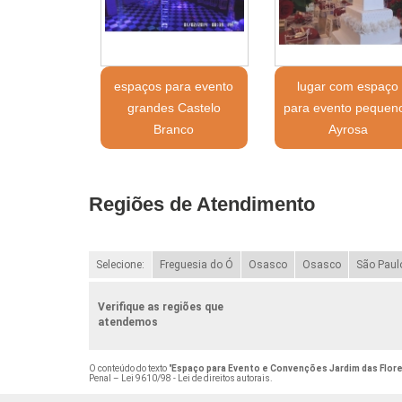
espaços para evento
lugar com espaço
grandes Castelo
para evento pequen
Branco
Ayrosa
Regiões de Atendimento
Selecione:
Freguesia do Ó
Osasco
Osasco
São Paul
Verifique as regiões que
atendemos
O conteúdo do texto "
Espaço para Evento e Convenções Jardim das Flor
Penal –
Lei 9610/98 - Lei de direitos autorais
.