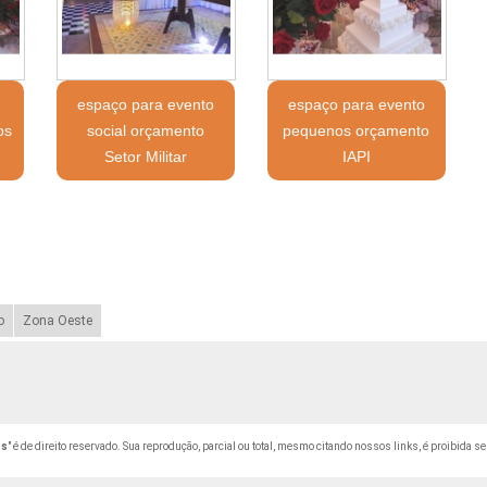
espaço para evento
espaço para evento
os
social orçamento
pequenos orçamento
Setor Militar
IAPI
o
Zona Oeste
es
" é de direito reservado. Sua reprodução, parcial ou total, mesmo citando nossos links, é proibida se