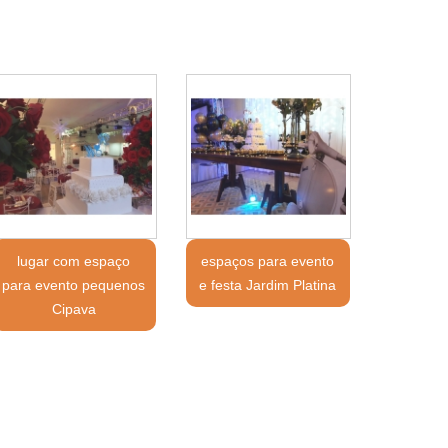
lugar com espaço
espaços para evento
para evento pequenos
e festa Jardim Platina
Cipava