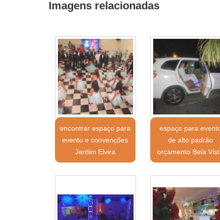
Imagens relacionadas
encontrar espaço para
espaço para event
evento e convenções
de alto padrão
Jardim Elvira
orçamento Bela Vis