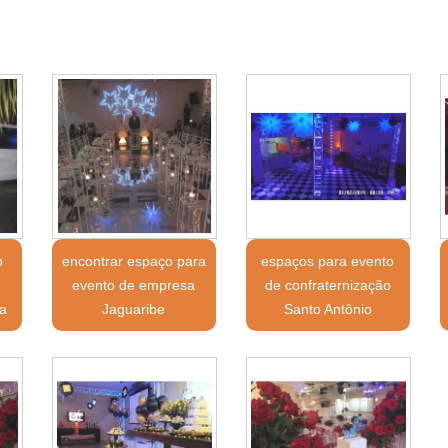
o
encontrar espaço para
espaços para evento
evento de empresa
de confraternização
ta
Jaguaribe
Santo Antônio