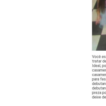
Você es
tratar 
Ideal, p
casament
casamen
para fes
debutant
debutant
preza po
deixe de