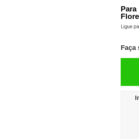
Para
Flor
Ligue p
Faça 
I