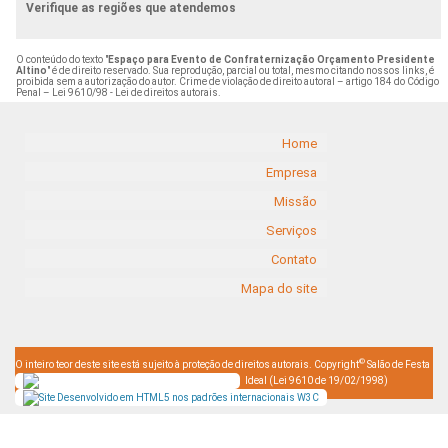
Verifique as regiões que atendemos
O conteúdo do texto "
Espaço para Evento de Confraternização Orçamento Presidente
Altino
" é de direito reservado. Sua reprodução, parcial ou total, mesmo citando nossos links, é
proibida sem a autorização do autor. Crime de violação de direito autoral – artigo 184 do Código
Penal –
Lei 9610/98 - Lei de direitos autorais
.
Home
Empresa
Missão
Serviços
Contato
Mapa do site
©
O inteiro teor deste site está sujeito à proteção de direitos autorais. Copyright
Salão de Festa
Ideal (Lei 9610 de 19/02/1998)