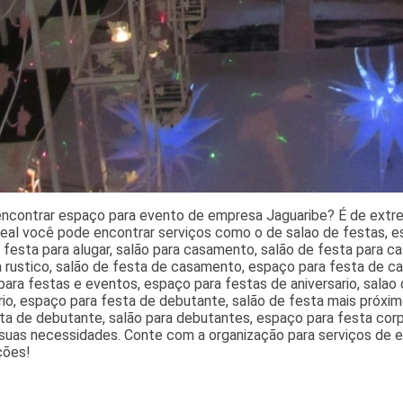
encontrar espaço para evento de empresa Jaguaribe? É de extr
eal você pode encontrar serviços como o de salao de festas, e
 festa para alugar, salão para casamento, salão de festa para 
 rustico, salão de festa de casamento, espaço para festa de c
ara festas e eventos, espaço para festas de aniversario, salao
rio, espaço para festa de debutante, salão de festa mais próxim
ta de debutante, salão para debutantes, espaço para festa corpo
suas necessidades. Conte com a organização para serviços de e
ções!