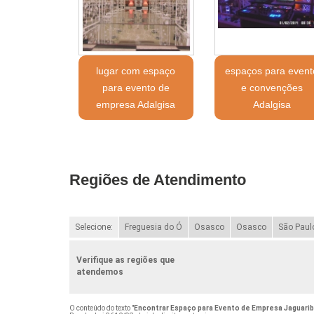
lugar com espaço
espaços para event
para evento de
e convenções
empresa Adalgisa
Adalgisa
Regiões de Atendimento
Selecione:
Freguesia do Ó
Osasco
Osasco
São Paul
Verifique as regiões que
atendemos
O conteúdo do texto "
Encontrar Espaço para Evento de Empresa Jaguari