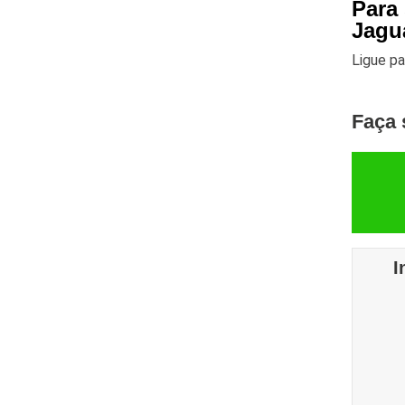
Para
Jagu
Ligue p
Faça 
I