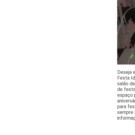
Deseja 
Festa Id
salão de
de festa
espaço p
aniversá
para fes
sempre 
informa