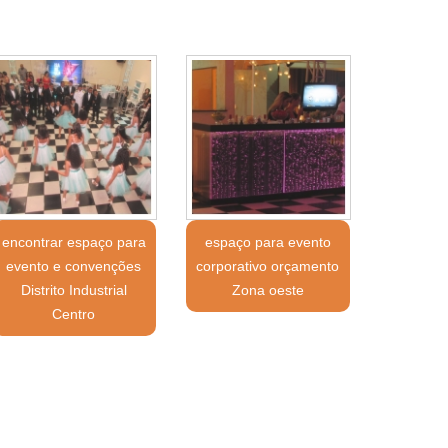
encontrar espaço para
espaço para evento
evento e convenções
corporativo orçamento
Distrito Industrial
Zona oeste
Centro