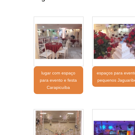
lugar com espaço
espaços para event
para evento e festa
pequenos Jaguarib
Carapicuíba