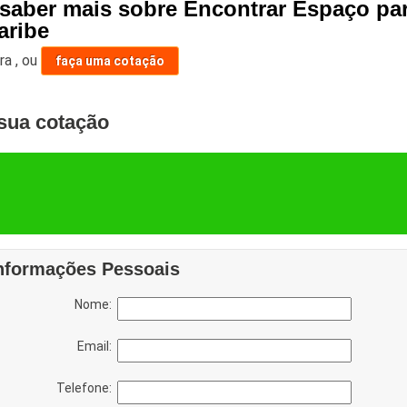
 saber mais sobre Encontrar Espaço pa
aribe
ara
,
ou
faça uma cotação
sua cotação
nformações Pessoais
Nome:
Email:
Telefone: