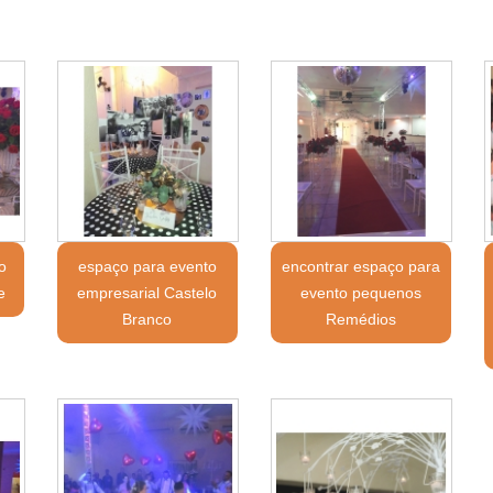
o
espaço para evento
encontrar espaço para
e
empresarial Castelo
evento pequenos
Branco
Remédios