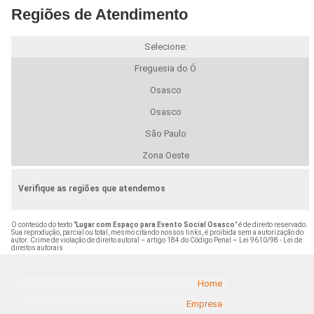
Regiões de Atendimento
Selecione:
Freguesia do Ó
Osasco
Osasco
São Paulo
Zona Oeste
Verifique as regiões que atendemos
O conteúdo do texto "
Lugar com Espaço para Evento Social Osasco
" é de direito reservado.
Sua reprodução, parcial ou total, mesmo citando nossos links, é proibida sem a autorização do
autor. Crime de violação de direito autoral – artigo 184 do Código Penal –
Lei 9610/98 - Lei de
direitos autorais
.
Home
Empresa