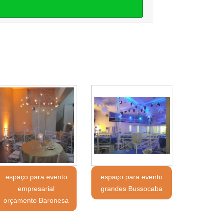
espaço para evento
espaço para evento
empresarial
grandes Bussocaba
orçamento Baronesa