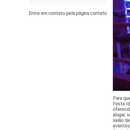
Para qu
Festa Id
oferecid
alugar, 
salão d
eventos,