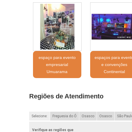
espaço para evento
espaços para event
empresarial
e convenções
Umuarama
Continental
Regiões de Atendimento
Selecione:
Freguesia do Ó
Osasco
Osasco
São Paul
Verifique as regiões que