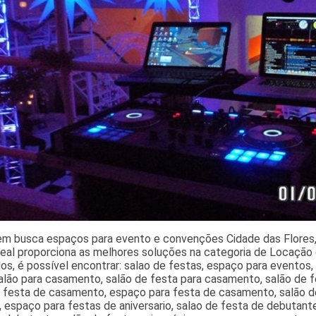
em busca espaços para evento e convenções Cidade das Flores, 
eal proporciona as melhores soluções na categoria de Locação 
os, é possível encontrar: salao de festas, espaço para eventos,
salão para casamento, salão de festa para casamento, salão de 
e festa de casamento, espaço para festa de casamento, salão d
 espaço para festas de aniversario, salao de festa de debutante