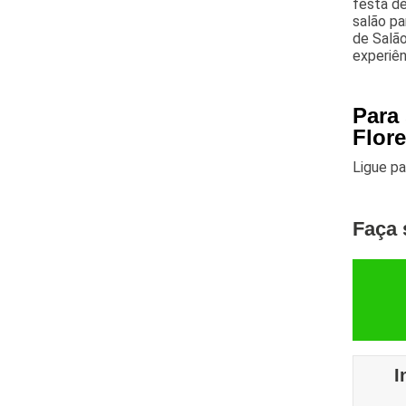
festa de
salão p
de Salão
experiên
Para
Flor
Ligue p
Faça 
I