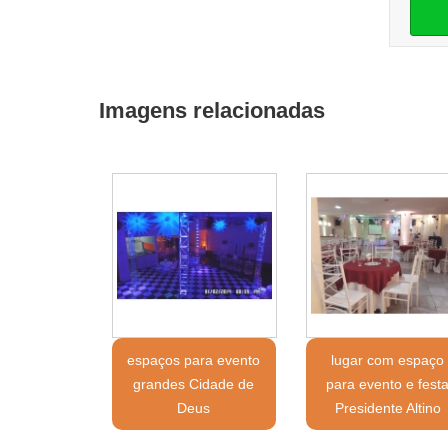
Imagens relacionadas
espaços para evento
lugar com espaço
grandes Cidade de
para evento e fest
Deus
Presidente Altino