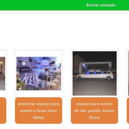
Enviar cotação
encontrar espaço para
espaço para evento
a
evento e festa Setor
de alto padrão Jardim
Militar
Elvira