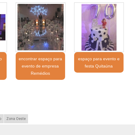
o
encontrar espaço para
espaço para evento e
evento de empresa
festa Quitaúna
Remédios
o
Zona Oeste