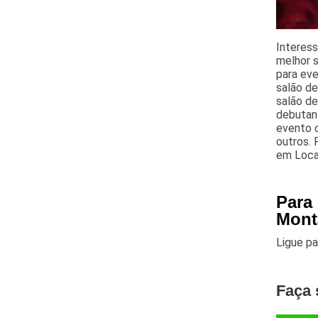
Interes
melhor s
para eve
salão d
salão de
debutant
evento c
outros. 
em Loca
Para
Mont
Ligue p
Faça 