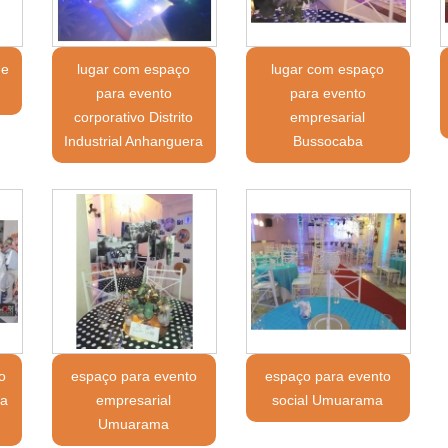
 e
lugar com espaço
lugar com espaço
para evento
para evento
corporativo Distrito
empresarial
Industrial Anhanguera
Bussocaba
o
espaço para evento
espaço para evento
ra
empresarial
social Umuarama
Umuarama