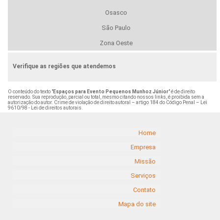
Osasco
São Paulo
Zona Oeste
Verifique as regiões que atendemos
O conteúdo do texto "
Espaços para Evento Pequenos Munhoz Júnior
" é de direito
reservado. Sua reprodução, parcial ou total, mesmo citando nossos links, é proibida sem a
autorização do autor. Crime de violação de direito autoral – artigo 184 do Código Penal –
Lei
9610/98 - Lei de direitos autorais
.
Home
Empresa
Missão
Serviços
Contato
Mapa do site