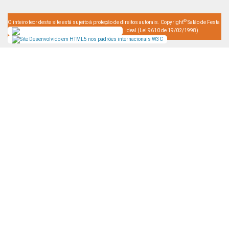
©
O inteiro teor deste site está sujeito à proteção de direitos autorais. Copyright
Salão de Festa
Ideal (Lei 9610 de 19/02/1998)