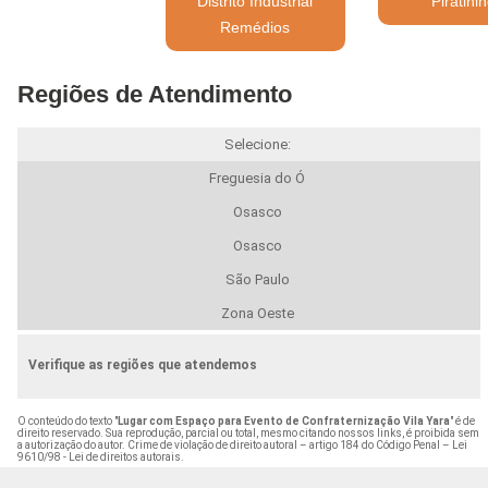
Distrito Industrial
Piratini
Remédios
Regiões de Atendimento
Selecione:
Freguesia do Ó
Osasco
Osasco
São Paulo
Zona Oeste
Verifique as regiões que atendemos
O conteúdo do texto "
Lugar com Espaço para Evento de Confraternização Vila Yara
" é de
direito reservado. Sua reprodução, parcial ou total, mesmo citando nossos links, é proibida sem
a autorização do autor. Crime de violação de direito autoral – artigo 184 do Código Penal –
Lei
9610/98 - Lei de direitos autorais
.