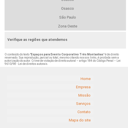
Osasco
São Paulo
Zona Oeste
Verifique as regiões que atendemos
O conteúdo do texto "
Espaços para Evento Corporativo Três Montanhas
" é de direito
reservado. Sua reprodução, parcial ou total, mesmo citando nossos links, é proibida sem a
autorização do autor. Crime de violação de direito autoral – artigo 184 do Código Penal –
Lei
9610/98 - Lei de direitos autorais
.
Home
Empresa
Missão
Serviços
Contato
Mapa do site