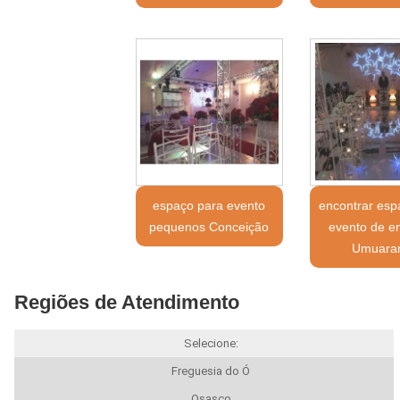
espaço para evento
encontrar esp
pequenos Conceição
evento de e
Umuara
Regiões de Atendimento
Selecione:
Freguesia do Ó
Osasco