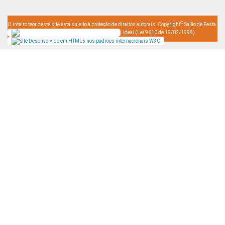
©
O inteiro teor deste site está sujeito à proteção de direitos autorais. Copyright
Salão de Festa
Ideal (Lei 9610 de 19/02/1998)