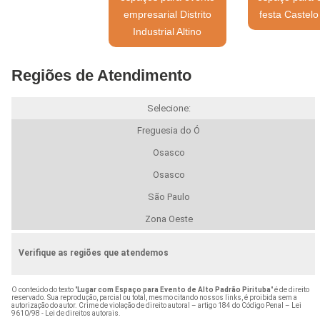
empresarial Distrito
festa Castel
Industrial Altino
Regiões de Atendimento
Selecione:
Freguesia do Ó
Osasco
Osasco
São Paulo
Zona Oeste
Verifique as regiões que atendemos
O conteúdo do texto "
Lugar com Espaço para Evento de Alto Padrão Pirituba
" é de direito
reservado. Sua reprodução, parcial ou total, mesmo citando nossos links, é proibida sem a
autorização do autor. Crime de violação de direito autoral – artigo 184 do Código Penal –
Lei
9610/98 - Lei de direitos autorais
.