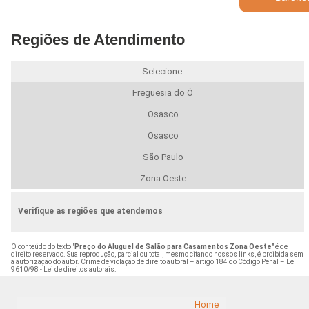
Regiões de Atendimento
Selecione:
Freguesia do Ó
Osasco
Osasco
São Paulo
Zona Oeste
Verifique as regiões que atendemos
O conteúdo do texto "
Preço do Aluguel de Salão para Casamentos Zona Oeste
" é de
direito reservado. Sua reprodução, parcial ou total, mesmo citando nossos links, é proibida sem
a autorização do autor. Crime de violação de direito autoral – artigo 184 do Código Penal –
Lei
9610/98 - Lei de direitos autorais
.
Home