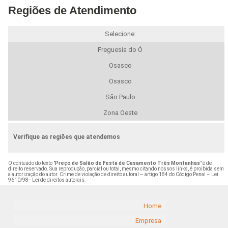
Regiões de Atendimento
Selecione:
Freguesia do Ó
Osasco
Osasco
São Paulo
Zona Oeste
Verifique as regiões que atendemos
O conteúdo do texto "
Preço de Salão de Festa de Casamento Três Montanhas
" é de
direito reservado. Sua reprodução, parcial ou total, mesmo citando nossos links, é proibida sem
a autorização do autor. Crime de violação de direito autoral – artigo 184 do Código Penal –
Lei
9610/98 - Lei de direitos autorais
.
Home
Empresa