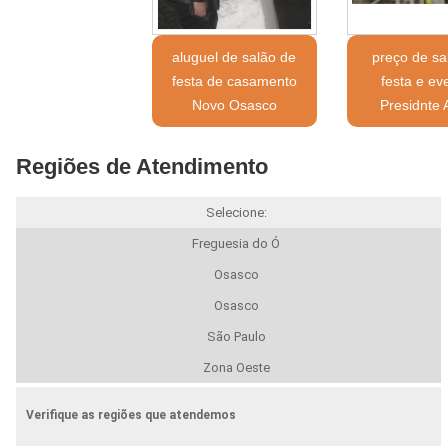
aluguel de salão de
preço de sa
festa de casamento
festa e ev
Novo Osasco
Presidnte A
Regiões de Atendimento
Selecione:
Freguesia do Ó
Osasco
Osasco
São Paulo
Zona Oeste
Verifique as regiões que atendemos